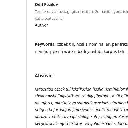
Odil Fozilov
Termiz davlat pedagogika instituti, Gumanitar yo`nalishla
katta o`qituvchisi
Author
Keywords:
oʻzbek tili, hosila nominallar, perifraz
mantiqiy perifrazalar, badiiy uslub, korpus tahlil
Abstract
Maqolada oʻzbek tili leksikasida hosila nominallarni
shakllanishi lingvistik va uslubiy jihatdan tahlil qi
metaforik, mantiqiy va sintaktik asoslari, ularning b
nutqda bajaradigan funksiyalari, milliy-madaniy x
obrazli va taʼsirchan qilishdagi roli yoritilgan. Korp
perifrazalarning chastotasi va qoʻllanish doiralari 