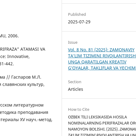
Published
2025-07-29
zMU, 2006.
Issue
PERIFRAZA” ATAMASI VA
Vol. 8 No. 81 (2025): ZAMONAVIY
TA’LIM TIZIMINI RIVOJLANTIRISH
e: Innovative,
UNGA QARATILGAN KREATIV
431-442.
G’OYALAR, TAKLIFLAR VA YECHI
ма // Гаспаров М.Л.
Section
и славянских культур,
Articles
усском литературном
How to Cite
методика преподавания
OʻZBEK TILI LEKSIKASIDA HOSILA
териалы XV науч.-метод.
NOMINALARNING PERIFRAZALAR OR
NAMOYON BOʻLISHI. (2025).
ZAMONAV
TA’LIM TIZIMINI RIVOJLANTIRISH VA U