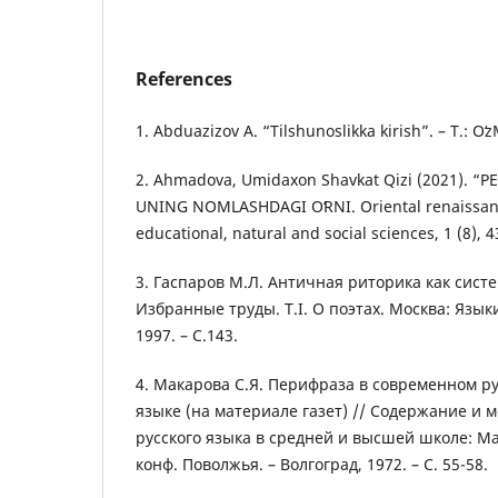
References
1. Abduazizov A. “Tilshunoslikka kirish”. – T.: Oʻ
2. Ahmadova, Umidaxon Shavkat Qizi (2021). “
UNING NOMLASHDAGI OʻRNI. Oriental renaissanc
educational, natural and social sciences, 1 (8), 
3. Гаспаров М.Л. Античная риторика как систе
Избранные труды. Т.I. О поэтах. Москва: Язык
1997. – С.143.
4. Макарова С.Я. Перифраза в современном р
языке (на материале газет) // Содержание и 
русского языка в средней и высшей школе: Ма
конф. Поволжья. – Волгоград, 1972. – С. 55-58.