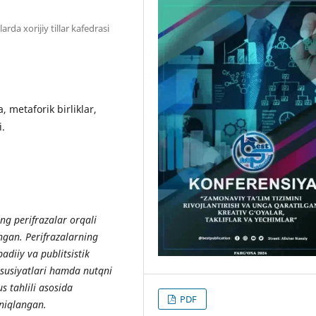
rda xorijiy tillar kafedrasi
a, metaforik birliklar,
i.
ng perifrazalar orqali
lingan. Perifrazalarning
adiiy va publitsistik
ususiyatlari hamda nutqni
us tahlili asosida
PDF
aniqlangan.