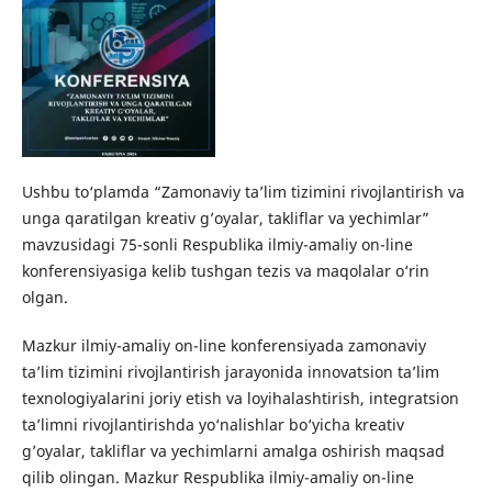
Ushbu to‘plamda “Zamonaviy ta’lim tizimini rivojlantirish va
unga qaratilgan kreativ g’oyalar, takliflar va yechimlar”
mavzusidagi 75-sonli Respublika ilmiy-amaliy on-line
konferensiyasiga kelib tushgan tezis va maqolalar o‘rin
olgan.
Mazkur ilmiy-amaliy on-line konferensiyada zamonaviy
ta’lim tizimini rivojlantirish jarayonida innovatsion ta’lim
texnologiyalarini joriy etish va loyihalashtirish, integratsion
ta’limni rivojlantirishda yo‘nalishlar bo‘yicha kreativ
g’oyalar, takliflar va yechimlarni amalga oshirish maqsad
qilib olingan. Mazkur Respublika ilmiy-amaliy on-line