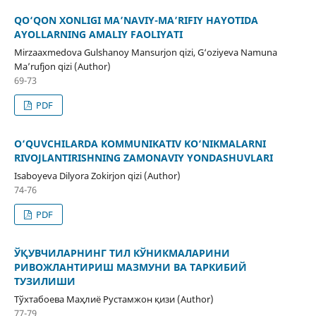
QO‘QON XONLIGI MA’NAVIY-MA’RIFIY HAYOTIDA
AYOLLARNING AMALIY FAOLIYATI
Mirzaaxmedova Gulshanoy Mansurjon qizi, G‘oziyeva Namuna
Ma’rufjon qizi (Author)
69-73
PDF
O‘QUVCHILARDA KOMMUNIKATIV KO‘NIKMALARNI
RIVOJLANTIRISHNING ZAMONAVIY YONDASHUVLARI
Isaboyeva Dilyora Zokirjon qizi (Author)
74-76
PDF
ЎҚУВЧИЛАРНИНГ ТИЛ КЎНИКМАЛАРИНИ
РИВОЖЛАНТИРИШ МАЗМУНИ ВА ТАРКИБИЙ
ТУЗИЛИШИ
Тўхтабоева Маҳлиё Рустамжон қизи (Author)
77-79