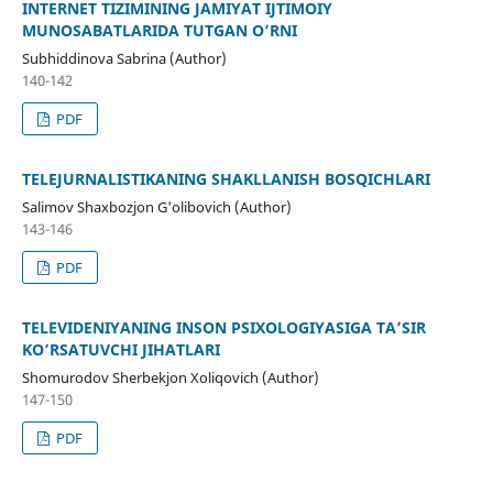
INTERNET TIZIMINING JAMIYAT IJTIMOIY
MUNOSABATLARIDA TUTGAN O’RNI
Subhiddinova Sabrina (Author)
140-142
PDF
TELEJURNАLISTIKАNING SHAKLLANISH BOSQICHLАRI
Salimov Shaxbozjon G'olibovich (Author)
143-146
PDF
TELEVIDENIYАNING INSON PSIXOLOGIYASIGA TA’SIR
KO’RSATUVCHI JIHATLARI
Shomurodov Sherbekjon Xoliqovich (Author)
147-150
PDF