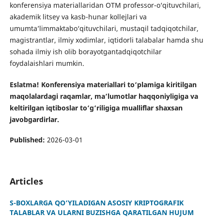
konferensiya materiallaridan OTM professor-o‘qituvchilari,
akademik litsey va kasb-hunar kollejlari va
umumta’limmaktabo‘qituvchilari, mustaqil tadqiqotchilar,
magistrantlar, ilmiy xodimlar, iqtidorli talabalar hamda shu
sohada ilmiy ish olib borayotgantadqiqotchilar
foydalaishlari mumkin.
Eslatma! Konferensiya materiallari to‘plamiga kiritilgan
maqolalardagi raqamlar, ma’lumotlar haqqoniyligiga va
keltirilgan iqtiboslar to‘g‘riligiga mualliflar shaxsan
javobgardirlar.
Published:
2026-03-01
Articles
S-BOXLARGA QO‘YILADIGAN ASOSIY KRIPTOGRAFIK
TALABLAR VA ULARNI BUZISHGA QARATILGAN HUJUM