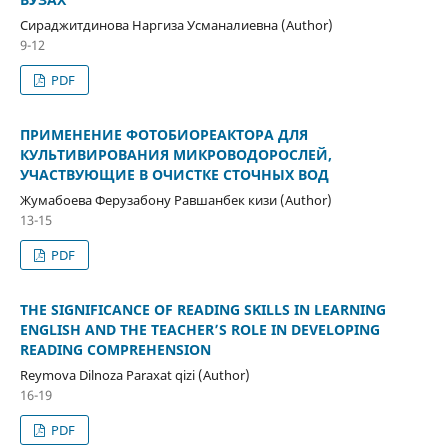
Сираджитдинова Наргиза Усманалиевна (Author)
9-12
PDF
ПРИМЕНЕНИЕ ФОТОБИОРЕАКТОРА ДЛЯ
КУЛЬТИВИРОВАНИЯ МИКРОВОДОРОСЛЕЙ,
УЧАСТВУЮЩИЕ В ОЧИСТКЕ СТОЧНЫХ ВОД
Жумабоева Ферузабону Равшанбек кизи (Author)
13-15
PDF
THE SIGNIFICANCE OF READING SKILLS IN LEARNING
ENGLISH AND THE TEACHER’S ROLE IN DEVELOPING
READING COMPREHENSION
Reymova Dilnoza Paraxat qizi (Author)
16-19
PDF