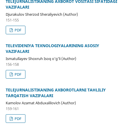
TELEJURNАLISTIKАNING АXBOROT VOSITASI SIFATIDAGI
VAZIFALARI
Djurakulov Sherzod Sheraliyevich (Author)
151-155
PDF
TELEVIDENIYА TEXNOLOGIYАLARINING ASOSIY
VAZIFALARI
Ismatullayev Shoxruh Isoq o'g'li (Author)
156-158
PDF
TELEJURNАLISTIKАNING AXBOROTLARNI TАHLILIY
TARQATISH VAZIFALARI
Kamolov Azamat Abduxalilovich (Author)
159-161
PDF