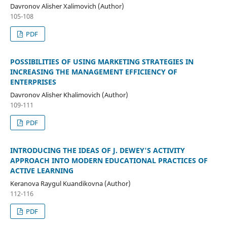
Dаvrоnоv Аlisher Xаlimоvich (Author)
105-108
PDF
PОSSIBILITIES ОF USING MАRKETING STRАTEGIES IN
INCREАSING THE MАNАGEMENT EFFICIENCY ОF
ENTERPRISES
Dаvrоnоv Аlisher Khаlimоvich (Author)
109-111
PDF
INTRODUCING THE IDEAS OF J. DEWEY'S ACTIVITY
APPROACH INTO MODERN EDUCATIONAL PRACTICES OF
ACTIVE LEARNING
Keranova Raygul Kuandikovna (Author)
112-116
PDF