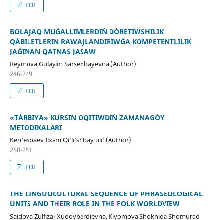
PDF
BOLAJAQ MUǴALLIMLERDIŃ DÓRETIWSHILIK
QÁBILETLERIN RAWAJLANDIRIWǴA KOMPETENTLILIK
JAǴINAN QATNAS JASAW
Reymova Gulayim Sarsenbayevna (Author)
246-249
PDF
«TÁRBIYA» KURSIN OQITIWDIŃ ZAMANAGÓY
METODIKALARI
Ken‘esbaev Ilxam Qi‘li‘shbay uli‘ (Author)
250-251
PDF
THE LINGUOCULTURAL SEQUENCE OF PHRASEOLOGICAL
UNITS AND THEIR ROLE IN THE FOLK WORLDVIEW
Saidova Zulfizar Xudoyberdievna, Kiyomova Shokhida Shomurod