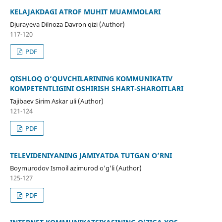
KELAJAKDAGI ATROF MUHIT MUAMMOLARI
Djurayeva Dilnoza Davron qizi (Author)
117-120
PDF
QISHLOQ O‘QUVCHILARINING KOMMUNIKATIV
KOMPETENTLIGINI OSHIRISH SHART-SHAROITLARI
Tajibaev Sirim Askar uli (Author)
121-124
PDF
TELEVIDENIYАNING JАMIYАTDА TUTGAN O’RNI
Boymurodov Ismoil azimurod o'g'li (Author)
125-127
PDF