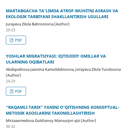
MAKTABGACHA TA'LIMDA ATROF-MUHITNI ASRASH VA
EKOLOGIK TARBIYANI SHAKLLANTIRISH USULLARI
Jurayeva Zilola Bahronovna (Author)
20-23
PDF
YOSHLAR MIGRATSIYASI: IQTISODIY OMILLAR VA
ULARNING OQIBATLARI
Abdiqodirova Jasmina Kamoliddinovna, Jo`rayeva Zilola Turobovna
(Author)
24-29
PDF
“RAQAMLI TARIX” FANINI O‘QITISHNING KONSEPTUAL-
METODIK ASOSLARINI TAKOMILLASHTIRISH
Mirzaaxmedova Gulshanoy Mansurjon qizi (Author)
30-32