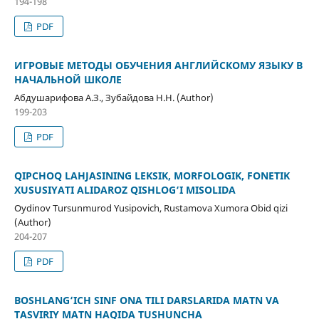
194-198
PDF
ИГРОВЫЕ МЕТОДЫ ОБУЧЕНИЯ АНГЛИЙСКОМУ ЯЗЫКУ В
НАЧАЛЬНОЙ ШКОЛЕ
Абдушарифова А.З., Зубайдова Н.Н. (Author)
199-203
PDF
QIPCHOQ LAHJASINING LEKSIK, MORFOLOGIK, FONETIK
XUSUSIYATI ALIDAROZ QISHLOG‘I MISOLIDA
Oydinov Tursunmurod Yusipovich, Rustamova Xumora Obid qizi
(Author)
204-207
PDF
BOSHLANG‘ICH SINF ONA TILI DARSLARIDA MATN VA
TASVIRIY MATN HAQIDA TUSHUNCHA