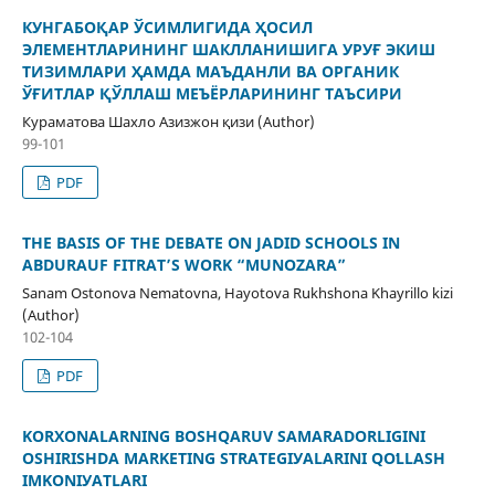
КУНГАБОҚАР ЎСИМЛИГИДА ҲОСИЛ
ЭЛЕМЕНТЛАРИНИНГ ШАКЛЛАНИШИГА УРУҒ ЭКИШ
ТИЗИМЛАРИ ҲАМДА МАЪДАНЛИ ВА ОРГАНИК
ЎҒИТЛАР ҚЎЛЛАШ МЕЪЁРЛАРИНИНГ ТАЪСИРИ
Кураматова Шахло Азизжон қизи (Author)
99-101
PDF
THE BASIS OF THE DEBATE ON JADID SCHOOLS IN
ABDURAUF FITRAT’S WORK “MUNOZARA”
Sanam Ostonova Nematovna, Hayotova Rukhshona Khayrillo kizi
(Author)
102-104
PDF
KОRXОNАLАRNING BОSHQАRUV SАMАRАDОRLIGINI
ОSHIRISHDА MАRKETING STRАTEGIУАLАRINI QОʻLLАSH
IMKОNIУАTLАRI