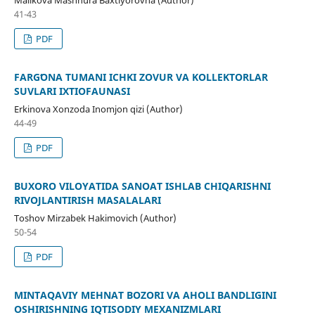
Malikova Mashhura Baxtiyorovna (Author)
41-43
PDF
FARGʻONA TUMANI ICHKI ZOVUR VA KOLLEKTORLAR
SUVLARI IXTIOFAUNASI
Erkinova Xonzoda Inomjon qizi (Author)
44-49
PDF
BUXORO VILOYATIDA SANOAT ISHLAB CHIQARISHNI
RIVOJLANTIRISH MASALALARI
Toshov Mirzabek Hakimovich (Author)
50-54
PDF
MINTAQAVIY MEHNAT BOZORI VA AHOLI BANDLIGINI
OSHIRISHNING IQTISODIY MEXANIZMLARI