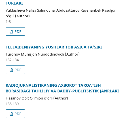
TURLARI
Yuldasheva Nafisa Salimovna, Abdusattarov Ravshanbek Rasuljon
o‘g‘li (Author)
1-8
PDF
TELEVIDENIYАNING YOSHLAR TOIFASIGA TA’SIRI
Turonov Munisjon Nuridddinovich (Author)
132-134
PDF
RАDIOJURNАLISTIKАNING AXBOROT TARQATISH
BORASIDAGI TАHLILIY VА BАDIIY-PUBLITSISTIK JАNRLАRI
Hasanov Obit Olimjon o'g'li (Author)
135-139
PDF