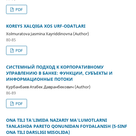
PDF
KOREYS XALQIGA XOS URF-ODATLARI
Xolmuratova Jasmina Xayriddinovna (Author)
80-85
PDF
СИСТЕМНЫЙ ПОДХОД К КОРПОРАТИВНОМУ
УПРАВЛЕНИЮ В БАНКЕ: ФУНКЦИИ, СУБЪЕКТЫ И
ИНФОРМАЦИОННЫЕ ПОТОКИ
Курбанбаев Атабек Давранбекович (Author)
86-89
PDF
ONA TILI TA’LIMIDA NAZARIY MA'LUMOTLARNI
TANLASHDA PARETO QONUNIDAN FOYDALANISH (5-SINF
ONA TILI DARSLIGI MISOLIDA)