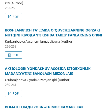
kizi (Author)
252-255
PDF
BOSHLANG‘ICH TA’LIMDA O‘QUVCHILARNING OG‘ZAKI
NUTQINI RIVOJLANTIRISHDA TABIIY FANLARNING O‘RNI
Kurbanbaeva Aysanem Jumagalievna (Author)
256-258
PDF
AKSIOLOGIK YONDASHUV ASOSIDA KITOBXONLIK
MADANIYATINI BAHOLASH MEZONLARI
G‘ulomjonova Ziyoda A’zamjon qizi (Author)
259-261
PDF
РОМАН П.КАДЫРОВА «ОЛМОС КАМАР» КАК