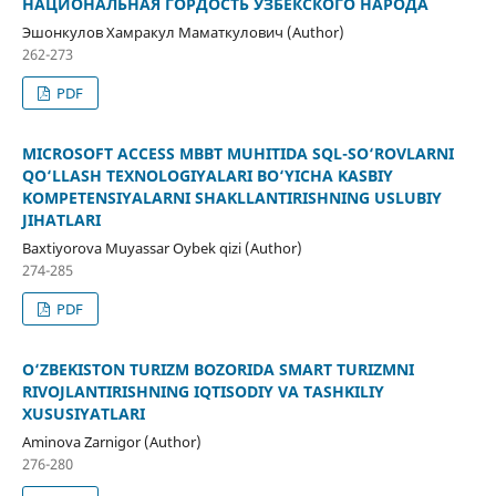
НАЦИОНАЛЬНАЯ ГОРДОСТЬ УЗБЕКСКОГО НАРОДА
Эшонкулов Хамракул Маматкулович (Author)
262-273
PDF
MICROSOFT ACCESS MBBT MUHITIDA SQL-SO‘ROVLARNI
QO‘LLASH TEXNOLOGIYALARI BO‘YICHA KASBIY
KOMPETENSIYALARNI SHAKLLANTIRISHNING USLUBIY
JIHATLARI
Baxtiyorova Muyassar Oybek qizi (Author)
274-285
PDF
O‘ZBEKISTON TURIZM BOZORIDA SMART TURIZMNI
RIVOJLANTIRISHNING IQTISODIY VA TASHKILIY
XUSUSIYATLARI
Aminova Zarnigor (Author)
276-280