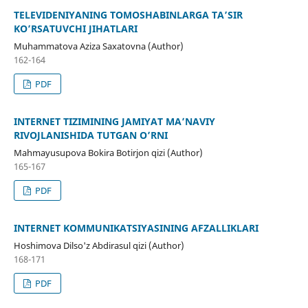
TELEVIDENIYАNING TOMOSHАBINLARGA TA’SIR
KO’RSATUVCHI JIHATLARI
Muhammatova Aziza Saxatovna (Author)
162-164
PDF
INTERNET TIZIMINING JAMIYAT MA’NAVIY
RIVOJLANISHIDA TUTGAN O’RNI
Mahmayusupova Bokira Botirjon qizi (Author)
165-167
PDF
INTERNET KOMMUNIKATSIYASINING AFZALLIKLARI
Hoshimova Dilso'z Abdirasul qizi (Author)
168-171
PDF